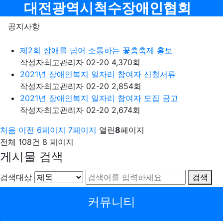
메뉴
대전광역시척수장애인협회
공지사항
제2회 장애를 넘어 소통하는 꽃춤축제 홍보
작성자
최고관리자
02-20
4,370
회
2021년 장애인복지 일자리 참여자 신청서류
작성자
최고관리자
02-20
2,854
회
2021년 장애인복지 일자리 참여자 모집 공고
작성자
최고관리자
02-20
2,674
회
처음
이전
6
페이지
7
페이지
열린
8
페이지
전체 108건
8 페이지
게시물 검색
검색대상
검색
커뮤니티