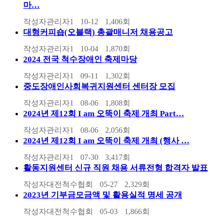
마…
작성자
관리자1
10-12
1,406
회
대형커피숍(오블랙) 총괄매니저 채용공고
작성자
관리자1
10-04
1,870
회
2024 전국 척수장애인 축제마당
작성자
관리자1
09-11
1,302
회
중도장애인사회복귀지원센터 센터장 모집
작성자
관리자1
08-06
1,808
회
2024년 제12회 I am 오뚝이 축제 개최 Part…
작성자
관리자1
08-06
2,056
회
2024년 제12회 I am 오뚝이 축제 개최 (행사 …
작성자
관리자1
07-30
3,417
회
활동지원센터 신규 직원 채용 서류전형 합격자 발표
작성자
대전척수협회
05-27
2,329
회
2023년 기부금모금액 및 활용실적 명세 공개
작성자
대전척수협회
05-03
1,866
회