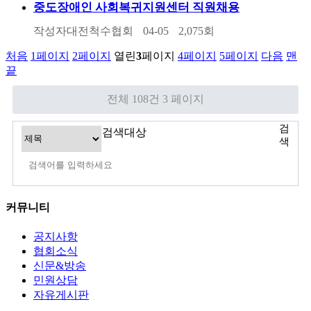
중도장애인 사회복귀지원센터 직원채용
작성자
대전척수협회
04-05
2,075
회
처음
1
페이지
2
페이지
열린
3
페이지
4
페이지
5
페이지
다음
맨
끝
전체 108건
3 페이지
검
검색대상
색
커뮤니티
공지사항
협회소식
신문&방송
민원상담
자유게시판