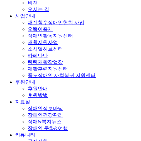
비전
오시는 길
사업안내
대전척수장애인협회 사업
오뚝이축제
장애인활동지원센터
재활지원사업
소시얼허브센터
카페탄탄
탄탄재활작업장
재활훈련지원센터
중도장애인 사회복귀 지원센터
후원안내
후원안내
후원방법
자료실
장애인정보마당
장애인건강관리
장애&복지뉴스
장애인 문화&여행
커뮤니티