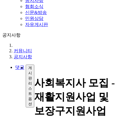
공지사항
협회소식
신문&방송
민원상담
자유게시판
공지사항
커뮤니티
공지사항
댓글
게
시
판
사회복지사 모집 -
리
스
재활지원사업 및
트
옵
션
보장구지원사업