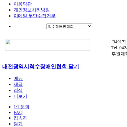
이용약관
개인정보처리방침
이메일 무단수집거부
[3491
Tel. 04
후원계좌 :
대전광역시척수장애인협회
닫기
메뉴
새글
검색
더보기
1:1 문의
FAQ
접속자
닫기