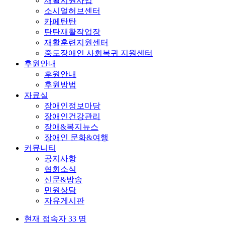
재활지원사업
소시얼허브센터
카페탄탄
탄탄재활작업장
재활훈련지원센터
중도장애인 사회복귀 지원센터
후원안내
후원안내
후원방법
자료실
장애인정보마당
장애인건강관리
장애&복지뉴스
장애인 문화&여행
커뮤니티
공지사항
협회소식
신문&방송
민원상담
자유게시판
현재 접속자
33 명