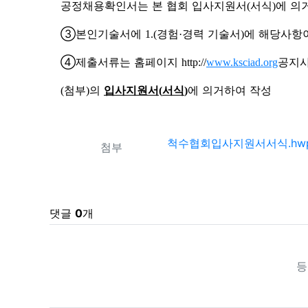
공정채용확인서는 본 협회 입사지원서
서식
에 의
(
)
③
본인기술서에
경험
경력 기술서
에 해당사항
1.(
·
)
④
제출서류는 홈페이지
공지
http://
www.ksciad.org
첨부
의
입사지원서
서식
에 의거하여 작성
(
)
(
)
관련자료
척수협회입사지원서서식.hw
첨부
댓글
0
개
등