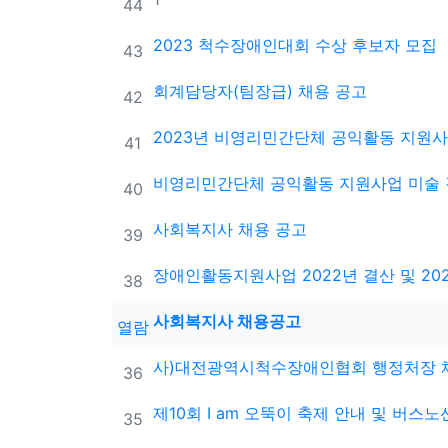
번호
44
2023 척수장애인대회 수상 후보자 모집
번호
43
회계담당자(팀장급) 채용 공고
번호
42
2023년 비영리민간단체 공익활동 지원
번호
41
비영리민간단체 공익활동 지원사업 미술 
번호
40
사회복지사 채용 공고
번호
39
장애인활동지원사업 2022년 결산 및 202
번호
38
사회복지사 채용공고
열람
사)대전광역시척수장애인협회 행정처장 
번호
36
제10회 I am 오뚝이 축제 안내 및 버스
번호
35