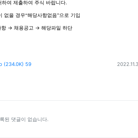
거하여 제출하여 주식 바랍니다
.
이 없을 경우
해당사항없음
으로 기입
“
”
사항
→
채용공고
→
해당파일 하단
파일크기
회 다운로드
등록일
p
(234.0K)
59
2022.11.3
록된 댓글이 없습니다.