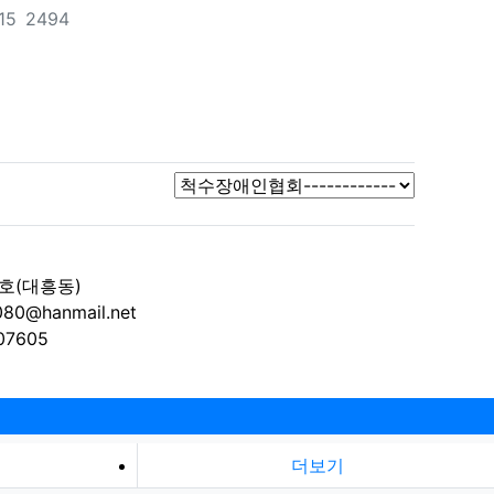
조회
15
2494
7호(대흥동)
080@hanmail.net
07605
더보기