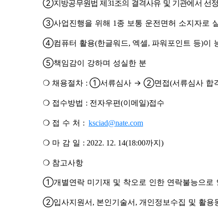
②
지방공무원법 제
조의 결격사유 및 기관에서 선
31
③
사업진행을 위해
종 보통 운전면허 소지자로 
1
④
컴퓨터 활용
한글워드
엑셀
파워포인트 등
이 
(
,
,
)
⑤
책임감이 강하며 성실한 분
❍
채용절차
①
서류심사
→ ②
면접
서류심사 합
:
(
❍
접수방법
전자우편
이메일
접수
:
(
)
❍
접 수 처
:
ksciad@nate.com
❍
마 감 일
까지
:
2022. 12. 14(18:00
)
❍
참고사항
①
개별연락 미기재 및 착오로 인한 연락불능으로
②
입사지원서
본인기술서
개인정보수집 및 활용
,
,