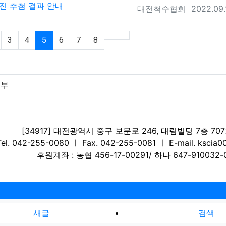
진 추첨 결과 안내
등록자
등록일
대전척수협회
2022.09.
(current)
3
4
5
6
7
8
거부
[34917] 대전광역시 중구 보문로 246, 대림빌딩 7층 70
Tel. 042-255-0080 ㅣ Fax. 042-255-0081 ㅣ E-mail. kscia0
후원계좌 : 농협 456-17-00291/ 하나 647-910032-
새글
검색