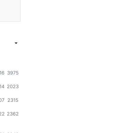
목록
답변
게시물 정렬
게시판 검색
조회
16
3975
조회
14
2023
조회
07
2315
조회
22
2362