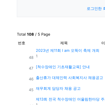
로그인한 
Total
108
/ 5 Page
번호
제목
이
2023년 제11회 I am 오뚝이 축제 개최
댓글
1
번호
48
[척수장애인 기초재활교육] 안내
번호
47
출산휴가 대체인력 사회복지사 채용공고
번호
46
재무회계 담당자 채용 공고
번호
45
제13회 전국 척수장애인 어울림한마당 
댓글
1