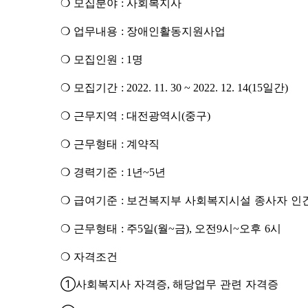
❍
모집분야
사회복지사
:
❍
업무내용
장애인활동지원사업
:
❍
모집인원
명
: 1
❍
모집기간
일간
:
2022. 11. 30 ~ 2022. 12. 14(15
)
❍
근무지역
대전광역시
중구
:
(
)
❍
근무형태
계약직
:
❍
경력기준
년
년
:
1
~5
❍
급여기준
보건복지부 사회복지시설 종사자 인
:
❍
근무형태
주
일
월
금
오전
시
오후
시
:
5
(
~
),
9
~
6
❍
자격조건
①
사회복지사 자격증
해당업무 관련 자격증
,