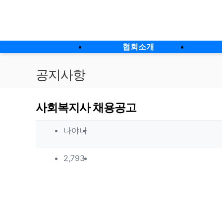
상단 네비
메인 메뉴
협회소개
공지사항
사회복지사 채용공고
작성자 정보
작성
나야나
컨텐츠 정보
조회
2,793
본문