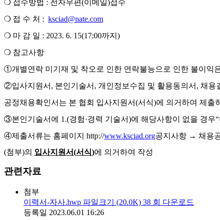
❍
접수방법
:
전자우편
(
이메일
)
접수
❍
접 수 처
:
ksciad@nate.com
❍
마 감 일
:
2023. 6. 15(17:00
까지
)
❍
참고사항
①
개별연락 미기재 및 착오로 인한 연락불능으로 인한 불이익
②
입사지원서
,
본인기술서
,
개인정보수집 및 활용동의서
,
채용
공정채용확인서는 본 협회 입사지원서
(
서식
)
에 의거하여 제출
③
본인기술서에
1.(
경험
·
경력 기술서
)
에 해당사항이 없을 경우
“
④
제출서류는 홈페이지
http://
www.ksciad.org
공지사항
→
채용
(
첨부
)
의
입사지원서
(
서식
)
에 의거하여 작성
관련자료
첨부
이력서-자사.hwp
파일크기
(20.0K)
38
회 다운로드
등록일
2023.06.01 16:26