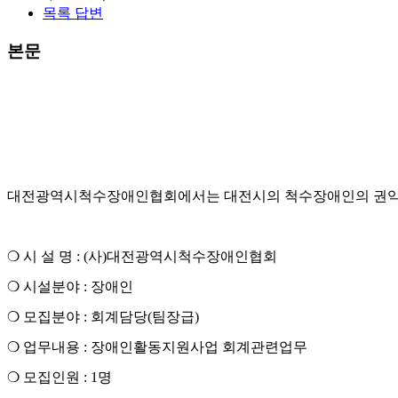
목록
답변
본문
대전광역시척수장애인협회에서는 대전시의 척수장애인의 권익 보
❍
시 설 명
: (
사
)
대전광역시척수장애인협회
❍
시설분야
:
장애인
❍
모집분야
:
회계담당
(
팀장급
)
❍
업무내용
:
장애인활동지원사업 회계관련업무
❍
모집인원
: 1
명