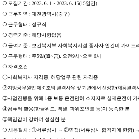
❍
모집기간
:
2023. 6. 1 ~ 2023. 6. 15(15
일간
)
❍
근무지역
:
대전광역시
(
중구
)
❍
근무형태
:
정규직
❍
경력기준
:
해당사항없음
❍
급여기준
:
보건복지부 사회복지시설 종사자 인건비 가이드
❍
근무형태
:
주
5
일
(
월
~
금
),
오전
9
시
~
오후
6
시
❍
자격조건
①
사회복지사 자격증
,
해당업무 관련 자격증
②
지방공무원법 제
31
조의 결격사유 및 기관에서 선정한
(
채용결격
③
사업진행을 위해
1
종 보통 운전면허 소지자로 실제운전이 가
④
컴퓨터 활용
(
한글워드
,
엑셀
,
파워포인트 등
)
이 능숙한 분
⑤
책임감이 강하며 성실한 분
❍
채용절차
:
①
서류심사
→ ②
면접
(
서류심사 합격자에 한함
)
→