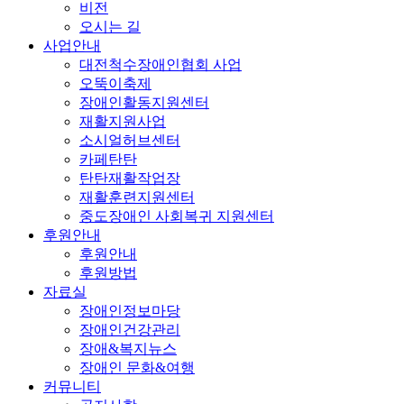
비전
오시는 길
사업안내
대전척수장애인협회 사업
오뚝이축제
장애인활동지원센터
재활지원사업
소시얼허브센터
카페탄탄
탄탄재활작업장
재활훈련지원센터
중도장애인 사회복귀 지원센터
후원안내
후원안내
후원방법
자료실
장애인정보마당
장애인건강관리
장애&복지뉴스
장애인 문화&여행
커뮤니티