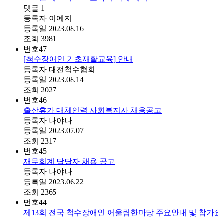
댓글
1
등록자
이예지
등록일
2023.08.16
조회
3981
번호
47
[척수장애인 기초재활교육] 안내
등록자
대전척수협회
등록일
2023.08.14
조회
2027
번호
46
출산휴가 대체인력 사회복지사 채용공고
등록자
나야나
등록일
2023.07.07
조회
2317
번호
45
재무회계 담당자 채용 공고
등록자
나야나
등록일
2023.06.22
조회
2365
번호
44
제13회 전국 척수장애인 어울림한마당 주요안내 및 참가