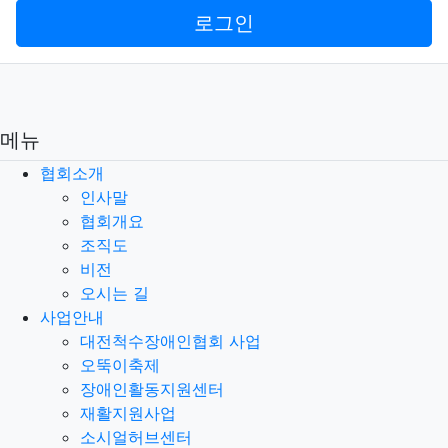
로그인
메뉴
협회소개
인사말
협회개요
조직도
비전
오시는 길
사업안내
대전척수장애인협회 사업
오뚝이축제
장애인활동지원센터
재활지원사업
소시얼허브센터