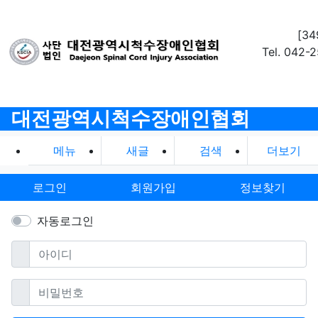
[3
Tel. 042-
대전광역시척수장애인협회
메뉴
새글
검색
더보기
로그인
회원가입
정보찾기
자동로그인
필수
아이디
필수
비밀번호