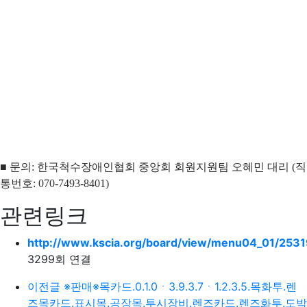
■ 문의: 한국척수장애인협회 중앙회 회원지원팀 오혜민 대리 (직
통번호: 070-7493-8401)
관련링크
http://www.kscia.org/board/view/menu04_01/253
3299회 연결
이전글
※판매※목카드.0.1.0ㆍ3.9.3.7ㆍ1.2.3.5.목화투.렌
즈목카드.표시목.공장목.투시장비.렌즈카드.렌즈화투.도박