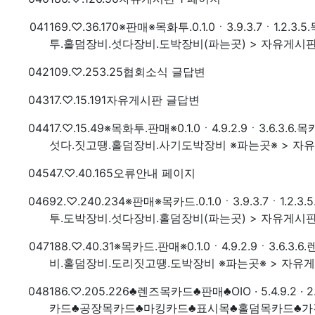
번호
접속자
041
169.♡.36.170
※판매※목화투.0.1.0ㆍ3.9.3.7ㆍ1.
투.홀덤장비.섯다장비.도박장비(파는곳) > 자유게시
번호
접속자
042
109.♡.253.25
협회소식 글답변
번호
접속자
043
17.♡.15.191
자유게시판 글답변
번호
접속자
044
17.♡.15.49
※목화투.판매※0.1.0ㆍ4.9.2.9ㆍ3.6.
섯다.짓고땡.홀덤장비.사기도박장비 ※파는곳※ > 자
번호
접속자
045
47.♡.40.165
오류안내 페이지
번호
접속자
046
92.♡.240.234
※판매※목카드.0.1.0ㆍ3.9.3.7ㆍ1
투.도박장비.섯다장비.홀덤장비(파는곳) > 자유게시
번호
접속자
047
188.♡.40.31
※목카드.판매※0.1.0ㆍ4.9.2.9ㆍ3.
비.홀덤장비.도리짓고땡.도박장비 ※파는곳※ > 자유
번호
접속자
048
186.♡.205.226
♣렌즈목카드♣판매♣OIO · 5.4.9.
카드♣공장목카드♣마킹카드♣표시목♣홀덤목카드♣가격