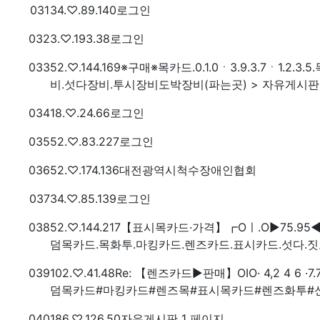
번호
접속자
031
34.♡.89.140
로그인
번호
접속자
032
3.♡.193.38
로그인
번호
접속자
033
52.♡.144.169
※구매※목카드.0.1.0ㆍ3.9.3.7ㆍ1.
비.섯다장비.투시장비도박장비(파는곳) > 자유게시판
번호
접속자
034
18.♡.24.66
로그인
번호
접속자
035
52.♡.83.227
로그인
번호
접속자
036
52.♡.174.136
대전광역시척수장애인협회
번호
접속자
037
34.♡.85.139
로그인
번호
접속자
038
52.♡.144.217
【표시목카드·가격】┏Oㅣ.O▶75.95
덤목카드.목화투.마킹카드.렌즈카드.표시카드.섯다.짓
번호
접속자
039
102.♡.41.48
Re: 【렌즈카드▶판매】OIO· 4,2 4 
덤목카드#마킹카드#렌즈목#표시목카드#렌즈화투#신
번호
접속자
040
186.♡.126.50
자유게시판 1 페이지