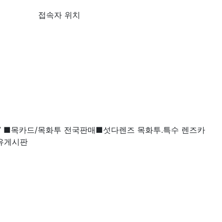
접속자 위치
77 ■목카드/목화투 전국판매■섯다렌즈 목화투.특수 렌즈카
자유게시판