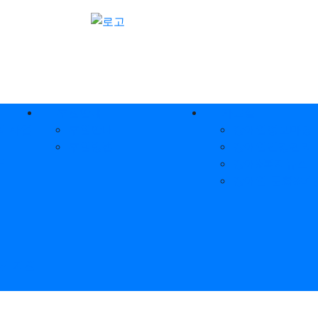
후원안내
자료실
 사업
후원안내
장애인정보마당
후원방법
장애인건강관리
터
장애&복지뉴스
장애인 문화&여
귀 지원