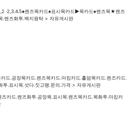
.9,2 ·2,3.4.5♠렌즈목카드♠표시목카드▶목카드♠렌즈목★렌즈
목.렌즈화투.백지원탁 > 자유게시판
.2.I 목카드.공장목카드.렌즈목카드.마킹카드.홀덤목카드.렌즈카드.
투.표시목.섯다.짓고땡.문의.가격 > 자유게시판
2.3.5.렌즈카드.렌즈화투.공장목.표시목.렌즈목카드.목화투.마킹카
판