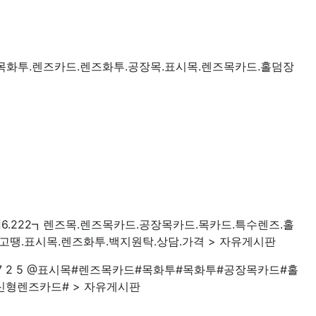
2.3.5.목화투.렌즈카드.렌즈화투.공장목.표시목.렌즈목카드.홀덤장
◀6.222┓렌즈목.렌즈목카드.공장목카드.목카드.특수렌즈.홀
고땡.표시목.렌즈화투.백지원탁.상담.가격 > 자유게시판
6 ·7.7 2 5 @표시목#렌즈목카드#목화투#목화투#공장목카드#홀
형렌즈카드# > 자유게시판