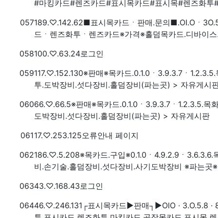
#마킹카드#렌즈카드#표시목카드#표시목#렌즈화투#
번호
접속자
057
189.♡.142.62
■표시목카드ㆍ판매.문의■.OI.Oㆍ3
드ㆍ렌즈화투ㆍ렌즈카드※가격※홀덤목카드.디바이스.섯
번호
접속자
058
100.♡.63.24
로그인
번호
접속자
059
117.♡.152.130
※판매※목카드.0.1.0ㆍ3.9.3.7ㆍ1.
투.도박장비.섯다장비.홀덤장비(파는곳) > 자유게시
번호
접속자
060
66.♡.66.5
※판매※목카드.0.1.0ㆍ3.9.3.7ㆍ1.2.
도박장비.섯다장비.홀덤장비(파는곳) > 자유게시판
번호
접속자
061
17.♡.253.125
오류안내 페이지
번호
접속자
062
186.♡.5.208
※목카드.구입※0.1.0ㆍ4.9.2.9ㆍ3.
비.손기술.홀덤장비.섯다장비.사기도박장비 ※파는곳※
번호
접속자
063
43.♡.168.43
로그인
번호
접속자
064
46.♡.246.131
┌표시목카드▶판매┐▶OlO · 3.O.5.
투.표시카드.렌즈화투.마킹카드.공장목카드.표시목.렌