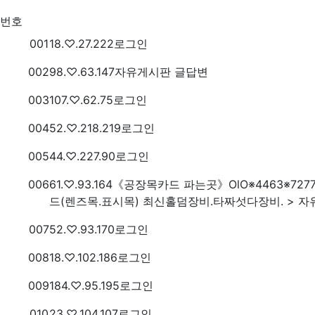
현재 접속자 목록
번호
번호
접속자
001
18.♡.27.222
로그인
번호
접속자
002
98.♡.63.147
자유게시판 글답변
번호
접속자
003
107.♡.62.75
로그인
번호
접속자
004
52.♡.218.219
로그인
번호
접속자
005
44.♡.227.90
로그인
번호
접속자
006
61.♡.93.164
《공장목카드 파는곳》OlO※4463※72
드(렌즈목.표시목) 최신홀덤장비.타짜섯다장비. > 
번호
접속자
007
52.♡.93.170
로그인
번호
접속자
008
18.♡.102.186
로그인
번호
접속자
009
184.♡.95.195
로그인
번호
접속자
010
23.♡.104.107
로그인