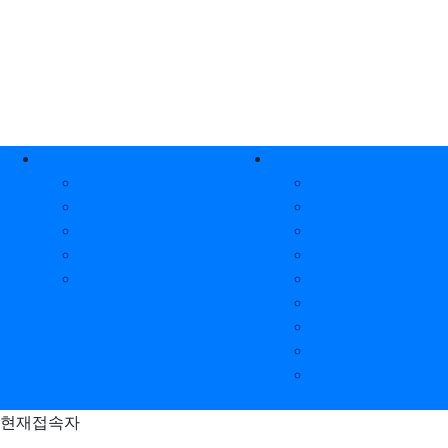
상단 네비
메인 메뉴
협회소개
사업안내
인사말
대전척수장애인협회
협회개요
오뚝이축제
조직도
장애인활동지원센
비전
재활지원사업
오시는 길
소시얼허브센터
카페탄탄
탄탄재활작업장
재활훈련지원센터
중도장애인 사회복
센터
현재접속자