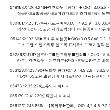
번호
접속자
049
163.♡.204.246
♣렌즈화투〈판매〉♣ OIO · 3.O.5.
장목카드#홀덤목카드#마킹카드#렌즈카드#표시목#백
번호
접속자
050
181.♡.23.137
※목카드.판매※0.1.0ㆍ4.9.2.9ㆍ3.
덤장비.섯다.짓고땡.사기도박장비 ※파는곳※ > 자유
번호
접속자
051
41.♡.192.89
▶목화투.파는곳▶OIO※3.O.5.8※8.O
드.카드렌즈.렌즈화투.렌즈목.표시목카드.백지원탁.렌
번호
접속자
052
36.♡.11.67
렌즈카드■렌즈화투■전화■ㆍO.l.Oㆍ5.4
카드ㆍ렌즈화투ㆍ렌즈카드※가격※홀덤목카드.디바이스
번호
접속자
053
123.♡.237.90
※목화투.판매※0.1.0ㆍ4.9.2.9ㆍ3.
비.섯다.짓고땡.홀덤장비.사기도박장비 ※파는곳※ >
번호
접속자
054
78.♡.35.224
오류안내 페이지
번호
접속자
055
179.♡.41.229
오류안내 페이지
번호
접속자
056
17.♡.245.85
Re: 【목화투▶판매】OIO· 4,2 4 6