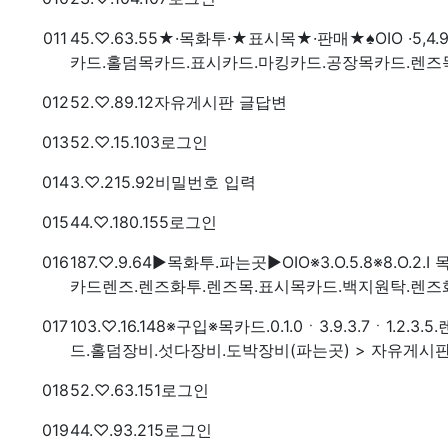
번호
접속자
011
45.♡.63.55
★·목화투·★표시목★·판매★♠OIO ·5,4
카드.홀덤목카드.표시카드.마킹카드.공장목카드.렌즈
번호
접속자
012
52.♡.89.12
자유게시판 글답변
번호
접속자
013
52.♡.15.103
로그인
번호
접속자
014
3.♡.215.92
비밀번호 입력
번호
접속자
015
44.♡.180.155
로그인
번호
접속자
016
187.♡.9.64
▶목화투.파는곳▶OIO※3.O.5.8※8.O
카드렌즈.렌즈화투.렌즈목.표시목카드.백지원탁.렌즈화
번호
접속자
017
103.♡.16.148
※구입※목카드.0.1.0ㆍ3.9.3.7ㆍ1.
드.홀덤장비.섯다장비.도박장비(파는곳) > 자유게시
번호
접속자
018
52.♡.63.151
로그인
번호
접속자
019
44.♡.93.215
로그인