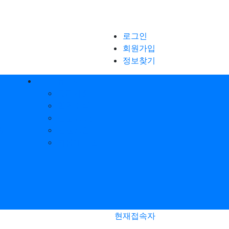
로그인
회원가입
정보찾기
커뮤니티
공지사항
협회소식
신문&방송
행
민원상담
자유게시판
현재접속자