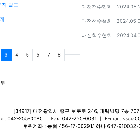
격자 발표
등록자
등록일
대전척수협회
2024.05.
공개
등록자
등록일
대전척수협회
2024.05.
등록자
등록일
대전척수협회
2024.04.
(current)
3
4
5
6
7
8
거부
[34917] 대전광역시 중구 보문로 246, 대림빌딩 7층 70
Tel. 042-255-0080 ㅣ Fax. 042-255-0081 ㅣ E-mail. kscia0
후원계좌 : 농협 456-17-00291/ 하나 647-910032-