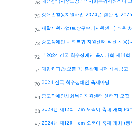
대전광역시중도장애인사회복귀지원센터 코
번호
76
장애인활동지원사업 2024년 결산 및 2025
번호
75
재활지원사업(보장구수리지원센터) 직원 채
번호
74
중도장애인 사회복귀 지원센터 직원 채용(
번호
73
「2024 전국 척수장애인 축제대회 제14
번호
72
대형커피숍(오블랙) 총괄매니저 채용공고
번호
71
2024 전국 척수장애인 축제마당
번호
70
중도장애인사회복귀지원센터 센터장 모집
번호
69
2024년 제12회 I am 오뚝이 축제 개최 Pa
번호
68
2024년 제12회 I am 오뚝이 축제 개최 (
번호
67