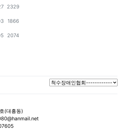
조회
27
2329
조회
03
1866
조회
05
2074
7호(대흥동)
080@hanmail.net
07605