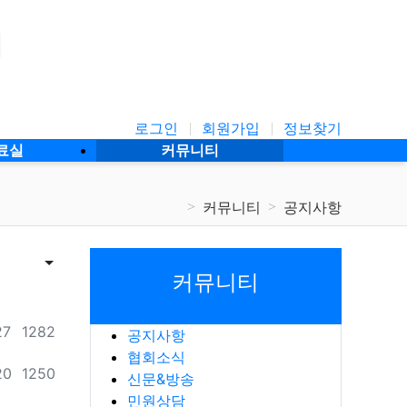
로그인
회원가입
정보찾기
료실
커뮤니티
커뮤니티
공지사항
날짜순 정렬
게시판 검색
커뮤니티
조회
27
1282
공지사항
협회소식
조회
20
1250
신문&방송
민원상담