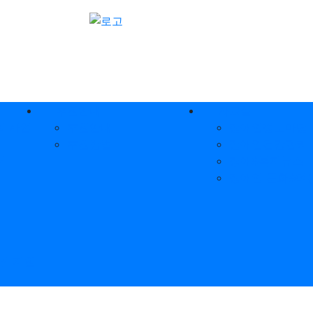
후원안내
자료실
 사업
후원안내
장애인정보마당
후원방법
장애인건강관리
터
장애&복지뉴스
장애인 문화&여
귀 지원