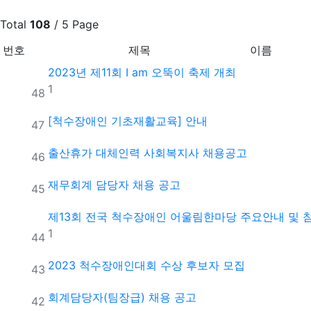
Total
108
/ 5 Page
번호
제목
이름
2023년 제11회 I am 오뚝이 축제 개최
댓글
1
번호
48
[척수장애인 기초재활교육] 안내
번호
47
출산휴가 대체인력 사회복지사 채용공고
번호
46
재무회계 담당자 채용 공고
번호
45
제13회 전국 척수장애인 어울림한마당 주요안내 및 
댓글
1
번호
44
2023 척수장애인대회 수상 후보자 모집
번호
43
회계담당자(팀장급) 채용 공고
번호
42