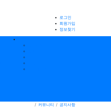
로그인
회원가입
정보찾기
커뮤니티
공지사항
협회소식
신문&방송
행
민원상담
자유게시판
커뮤니티
공지사항