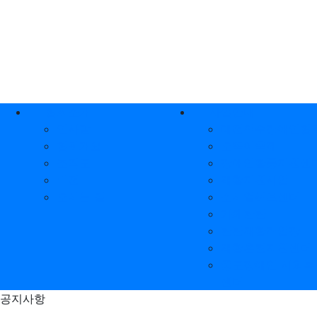
상단 네비
메인 메뉴
협회소개
사업안내
인사말
대전척수장애인협회
협회개요
오뚝이축제
조직도
장애인활동지원센
비전
재활지원사업
오시는 길
소시얼허브센터
카페탄탄
탄탄재활작업장
재활훈련지원센터
중도장애인 사회복
센터
공지사항