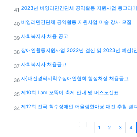
2023년 비영리민간단체 공익활동 지원사업 동그라미
번호
41
비영리민간단체 공익활동 지원사업 미술 강사 모집
번호
40
사회복지사 채용 공고
번호
39
장애인활동지원사업 2022년 결산 및 2023년 예산(안
번호
38
사회복지사 채용공고
번호
37
사)대전광역시척수장애인협회 행정처장 채용공고
번호
36
제10회 I am 오뚝이 축제 안내 및 버스노선표
번호
35
제12회 전국 척수장애인 어울림한마당 대진 추첨 결
번호
34
1
2
3
4