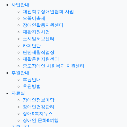
사업안내
대전척수장애인협회 사업
오뚝이축제
장애인활동지원센터
재활지원사업
소시얼허브센터
카페탄탄
탄탄재활작업장
재활훈련지원센터
중도장애인 사회복귀 지원센터
후원안내
후원안내
후원방법
자료실
장애인정보마당
장애인건강관리
장애&복지뉴스
장애인 문화&여행
커뮤니티