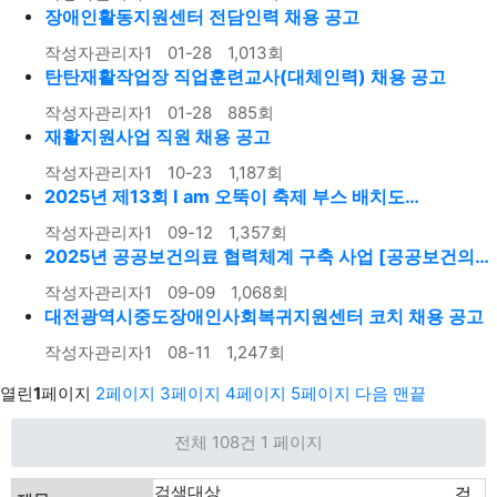
장애인활동지원센터 전담인력 채용 공고
작성자
관리자1
01-28
1,013
회
탄탄재활작업장 직업훈련교사(대체인력) 채용 공고
작성자
관리자1
01-28
885
회
재활지원사업 직원 채용 공고
작성자
관리자1
10-23
1,187
회
2025년 제13회 I am 오뚝이 축제 부스 배치도…
작성자
관리자1
09-12
1,357
회
2025년 공공보건의료 협력체계 구축 사업 [공공보건의…
작성자
관리자1
09-09
1,068
회
대전광역시중도장애인사회복귀지원센터 코치 채용 공고
작성자
관리자1
08-11
1,247
회
열린
1
페이지
2
페이지
3
페이지
4
페이지
5
페이지
다음
맨끝
전체 108건
1 페이지
검색대상
검